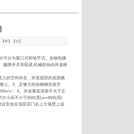
明
】【
中
】【
小
】
分可分为窗口式和地平式。杂物电梯
、极限开关等组成;机械部份由井道框
进入的空间存在，井道底部的底面载
桩墩上。3、足够大的杂物梯安装空
0n/㎡。6、井道垂直误差不大于正
应不小于800(宽)㎜×800(高)
建议安放在顶层层门右上方墙壁上或