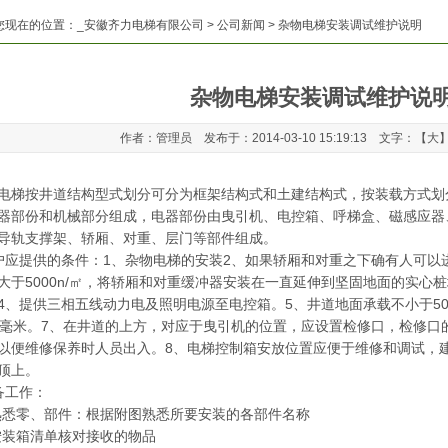
您现在的位置：
_安徽齐力电梯有限公司
>
公司新闻
> 杂物电梯安装调试维护说明
杂物电梯安装调试维护说
作者：管理员 发布于：2014-03-10 15:19:13 文字：【
大
电梯按井道结构型式划分可分为框架结构式和土建结构式，按装载方式划
器部份和机械部分组成，电器部份由曳引机、电控箱、呼梯盒、磁感应器
导轨支撑架、轿厢、对重、层门等部件组成。
应提供的条件：1、杂物电梯的安装2、如果轿厢和对重之下确有人可以
大于5000n/㎡，将轿厢和对重缓冲器安装在一直延伸到坚固地面的实心
4、提供三相五线动力电及照明电源至电控箱。5、井道地面承载不小于500
0毫米。7、在井道的上方，对应于曳引机的位置，应设置检修口，检修口的大小
以便维修保养时人员出入。8、电梯控制箱安放位置应便于维修和调试，
顶上。
备工作：
悉零、部件：根据附图熟悉所要安装的各部件名称
装箱清单核对接收的物品