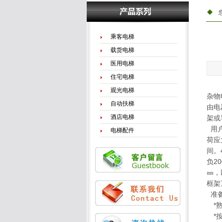
乘客电梯
载货电梯
医用电梯
住宅电梯
观光电梯
杂物
自动扶梯
由电
酒店电梯
架或
用户
电梯配件
荷应
间。
负2
㎜，
框架
准
*熟
*按