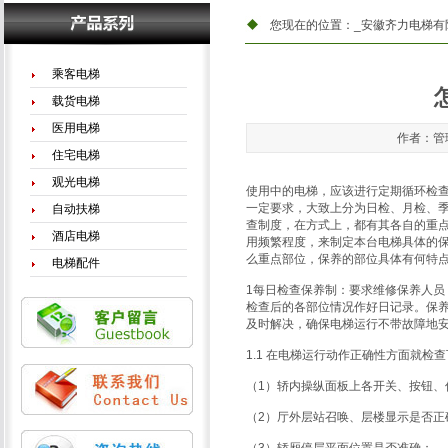
您现在的位置：
_安徽齐力电梯有
乘客电梯
载货电梯
医用电梯
作者：管理
住宅电梯
观光电梯
使用中的电梯，应该进行定期循环检
一定要求，大致上分为日检、月检、
自动扶梯
查制度，在方式上，都有其各自的重
酒店电梯
用频繁程度，来制定本台电梯具体的
么重点部位，保养的部位具体有何特
电梯配件
1每日检查保养制：要求维修保养人
检查后的各部位情况作好日记录。保
及时解决，确保电梯运行不带故障地
1.1 在电梯运行动作正确性方面就检
（1）轿内操纵面板上各开关、按钮、
（2）厅外层站召唤、层楼显示是否正