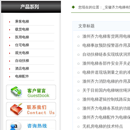
您现在的位置：
_安徽齐力电梯有
乘客电梯
文章标题
载货电梯
滁州齐力电梯客货两用电
医用电梯
住宅电梯
电梯事故预防报警器作用
观光电梯
自动扶梯链条实现线状润
自动扶梯
滁州电梯各部件安全开关
酒店电梯
电梯井道现场测量之前的
电梯配件
滁州齐力消防电梯的作用
关于目前国内电梯钢丝绳
滁州电梯逻辑控制线路应
滁州齐力电梯各系统的功
滁州齐力电梯配件为电梯
无机房电梯的技术特点